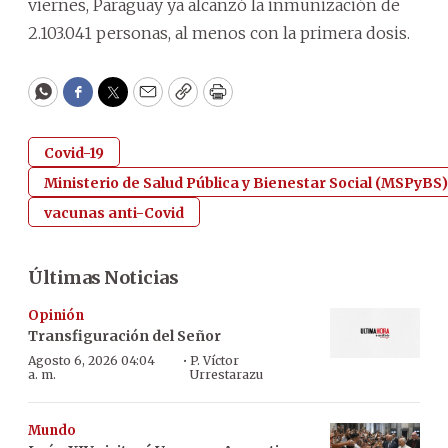
viernes, Paraguay ya alcanzó la inmunización de
2.103.041 personas, al menos con la primera dosis.
WhatsApp
Facebook
Twitter
Email
Copy
Print
Covid-19
Ministerio de Salud Pública y Bienestar Social (MSPyBS)
vacunas anti-Covid
Últimas Noticias
Opinión
Transfiguración del Señor
·
Agosto 6, 2026 04:04
P. Víctor
a. m.
Urrestarazu
Mundo