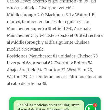
Carlos Tévez decretó el gol anfitrión (m. 35). En
otros resultados, Liverpool venció a
Middlesbrough 2-0, Blackburn 3-1 a Watford. El
martes, también en lances de regularización,
Manchester superó a Sheffield 2-0, Arsenal a
Manchester City 3-1. Este sábado el United recibirá
al Middlesbrough y al día siguiente Chelsea
medirá a Newcastle.
Posiciones: Manchester 81 unidades, Chelsea 78 ,
Liverpool 64, Arsenal 62, Everton y Bolton 54.
Abajo: Sheffield 34, Charlton 32, West Ham 29,
Watford 23. Descenderán los tres últimos ubicados
al cabo de la fecha 38.
Recibí las noticias en tu celular, unite
1
al canal de ÚH en WhatsApp 🤩