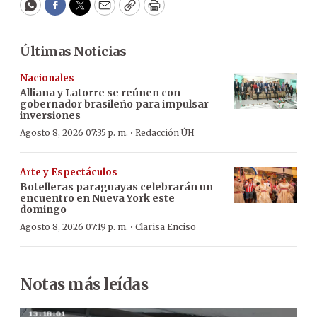
WhatsApp
Facebook
Twitter
Email
Copy
Print
Últimas Noticias
Nacionales
Alliana y Latorre se reúnen con
gobernador brasileño para impulsar
inversiones
·
Agosto 8, 2026 07:35 p. m.
Redacción ÚH
Arte y Espectáculos
Botelleras paraguayas celebrarán un
encuentro en Nueva York este
domingo
·
Agosto 8, 2026 07:19 p. m.
Clarisa Enciso
Notas más leídas