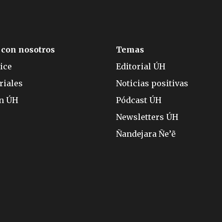
 con nosotros
Temas
ice
Editorial ÚH
riales
Noticias positivas
ón ÚH
Pódcast ÚH
Newsletters ÚH
Ñandejara Ñe’ẽ