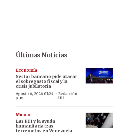
Últimas Noticias
Economía
Sector bancario pide atacar
el sobregasto fiscal y la
crisis jubilatoria
·
Agosto 6, 2026 03:24
Redacción
p. m.
ÚH
Mundo
Las FDI y la ayuda
humanitaria tras
terremotos en Venezuela