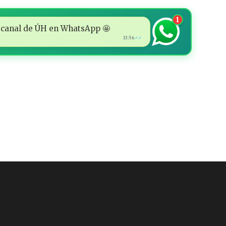
1
 al canal de ÚH en WhatsApp 🤩
13:56
✓✓