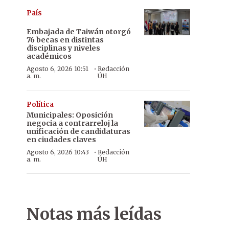
País
Embajada de Taiwán otorgó
76 becas en distintas
disciplinas y niveles
académicos
·
Agosto 6, 2026 10:51
Redacción
a. m.
ÚH
Política
Municipales: Oposición
negocia a contrarreloj la
unificación de candidaturas
en ciudades claves
·
Agosto 6, 2026 10:43
Redacción
a. m.
ÚH
Notas más leídas