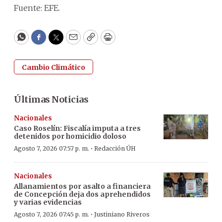
Fuente: EFE.
WhatsApp
Facebook
Twitter
Email
Copy
Print
Cambio Climático
Últimas Noticias
Nacionales
Caso Roselín: Fiscalía imputa a tres
detenidos por homicidio doloso
·
Agosto 7, 2026 07:57 p. m.
Redacción ÚH
Nacionales
Allanamientos por asalto a financiera
de Concepción deja dos aprehendidos
y varias evidencias
·
Agosto 7, 2026 07:45 p. m.
Justiniano Riveros