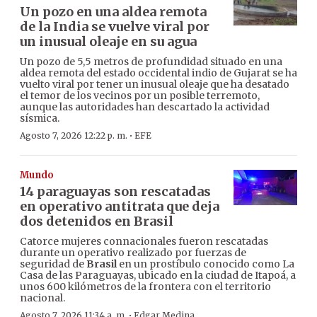
Un pozo en una aldea remota
de la India se vuelve viral por
un inusual oleaje en su agua
Un pozo de 5,5 metros de profundidad situado en una
aldea remota del estado occidental indio de Gujarat se ha
vuelto viral por tener un inusual oleaje que ha desatado
el temor de los vecinos por un posible terremoto,
aunque las autoridades han descartado la actividad
sísmica.
·
Agosto 7, 2026 12:22 p. m.
EFE
Mundo
14 paraguayas son rescatadas
en operativo antitrata que deja
dos detenidos en Brasil
Catorce mujeres connacionales fueron rescatadas
durante un operativo realizado por fuerzas de
seguridad de
Brasil
en un prostíbulo conocido como La
Casa de las Paraguayas, ubicado en la ciudad de Itapoá, a
unos 600 kilómetros de la frontera con el territorio
nacional.
·
Agosto 7, 2026 11:34 a. m.
Edgar Medina