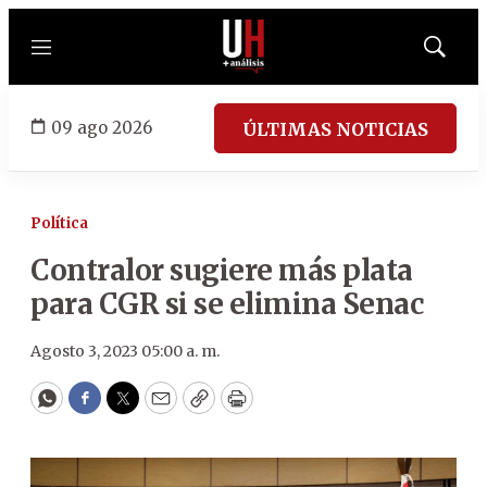
Menú
Mostrar
búsqued
09 ago 2026
ÚLTIMAS NOTICIAS
Política
Contralor sugiere más plata
para CGR si se elimina Senac
Agosto 3, 2023 05:00 a. m.
WhatsApp
Facebook
Twitter
Email
Copy
Print