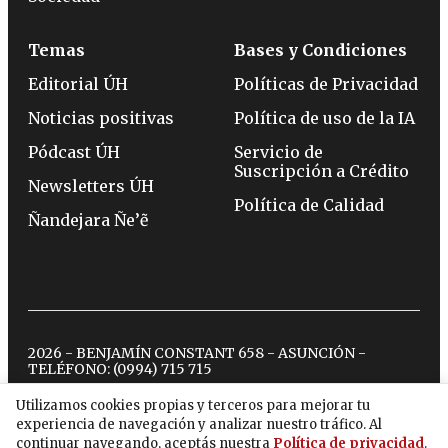
Temas
Bases y Condiciones
Editorial ÚH
Políticas de Privacidad
Noticias positivas
Política de uso de la IA
Pódcast ÚH
Servicio de
Suscripción a Crédito
Newsletters ÚH
Política de Calidad
Ñandejara Ñe’ẽ
2026 - BENJAMÍN CONSTANT 658 - ASUNCIÓN -
TELÉFONO:
(0994) 715 715
Utilizamos cookies propias y terceros para mejorar tu
experiencia de navegación y analizar nuestro tráfico. Al
twitter
instagram
facebook
tiktok
youtube
spotify
continuar navegando, aceptás nuestra
Política de privacidad
.