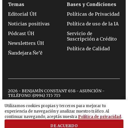
Temas
Bases y Condiciones
Editorial ÚH
Políticas de Privacidad
Noticias positivas
Política de uso de la IA
Pódcast ÚH
Servicio de
Suscripción a Crédito
Newsletters ÚH
Política de Calidad
Ñandejara Ñe’ẽ
2026 - BENJAMÍN CONSTANT 658 - ASUNCIÓN -
TELÉFONO:
(0994) 715 715
Utilizamos cookies propias y terceros para mejorar tu
experiencia de navegación y analizar nuestro tráfico. Al
twitter
instagram
facebook
tiktok
youtube
spotify
continuar navegando, aceptás nuestra
Política de privacidad
.
DE ACUERDO