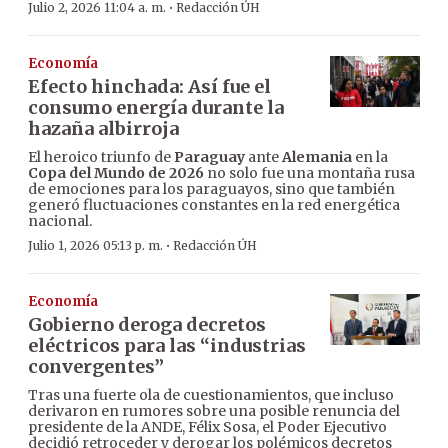
·
Julio 2, 2026 11:04 a. m.
Redacción ÚH
Economía
Efecto hinchada: Así fue el
consumo energía durante la
hazaña albirroja
El heroico triunfo de
Paraguay
ante
Alemania
en la
Copa del Mundo de 2026
no solo fue una montaña rusa
de emociones para los paraguayos, sino que también
generó fluctuaciones constantes en la red energética
nacional.
·
Julio 1, 2026 05:13 p. m.
Redacción ÚH
Economía
Gobierno deroga decretos
eléctricos para las “industrias
convergentes”
Tras una fuerte ola de cuestionamientos, que incluso
derivaron en rumores sobre una posible renuncia del
presidente de la ANDE, Félix Sosa, el Poder Ejecutivo
decidió retroceder y derogar los polémicos decretos