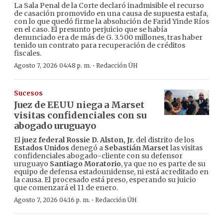
La Sala Penal de la Corte declaró inadmisible el recurso
de casación promovido en una causa de supuesta estafa,
con lo que quedó firme la absolución de Farid Yinde Ríos
en el caso. El presunto perjuicio que se había
denunciado era de más de G. 3.500 millones, tras haber
tenido un contrato para recuperación de créditos
fiscales.
·
Agosto 7, 2026 04:48 p. m.
Redacción ÚH
Sucesos
Juez de EEUU niega a Marset
visitas confidenciales con su
abogado uruguayo
El
juez federal Rossie D. Alston, Jr.
del distrito de los
Estados Unidos
denegó a
Sebastián Marset
las visitas
confidenciales abogado-cliente con su defensor
uruguayo
Santiago Moratorio
, ya que no es parte de su
equipo de defensa estadounidense, ni está acreditado en
la causa. El procesado está preso, esperando su juicio
que comenzará el 11 de enero.
·
Agosto 7, 2026 04:16 p. m.
Redacción ÚH