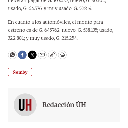
deberán pagar de G. 107.627; nuevo, G. 86.102;
usado, G. 64.576; y muy usado, G. 53.814.
En cuanto a los automóviles, el monto para
estreno es de G. 645.762; nuevo, G. 538.135; usado,
322.881; y muy usado, G. 215.254.
WhatsApp
Facebook
Twitter
Email
Copy
Print
Ñemby
Redacción ÚH