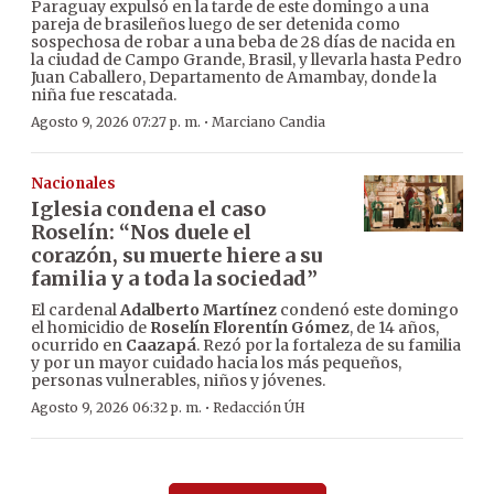
Paraguay expulsó en la tarde de este domingo a una
pareja de brasileños luego de ser detenida como
sospechosa de robar a una beba de 28 días de nacida en
la ciudad de Campo Grande, Brasil, y llevarla hasta Pedro
Juan Caballero, Departamento de Amambay, donde la
niña fue rescatada.
·
Agosto 9, 2026 07:27 p. m.
Marciano Candia
Nacionales
Iglesia condena el caso
Roselín: “Nos duele el
corazón, su muerte hiere a su
familia y a toda la sociedad”
El cardenal
Adalberto Martínez
condenó este domingo
el homicidio de
Roselín Florentín Gómez
, de 14 años,
ocurrido en
Caazapá
. Rezó por la fortaleza de su familia
y por un mayor cuidado hacia los más pequeños,
personas vulnerables, niños y jóvenes.
·
Agosto 9, 2026 06:32 p. m.
Redacción ÚH