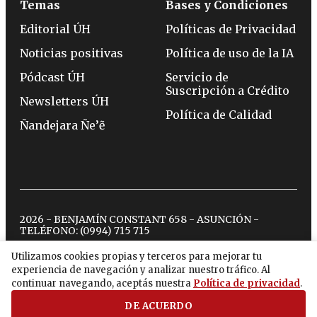
Temas
Bases y Condiciones
Editorial ÚH
Políticas de Privacidad
Noticias positivas
Política de uso de la IA
Pódcast ÚH
Servicio de
Suscripción a Crédito
Newsletters ÚH
Política de Calidad
Ñandejara Ñe’ẽ
2026 - BENJAMÍN CONSTANT 658 - ASUNCIÓN -
TELÉFONO:
(0994) 715 715
Utilizamos cookies propias y terceros para mejorar tu
experiencia de navegación y analizar nuestro tráfico. Al
twitter
instagram
facebook
tiktok
youtube
spotify
continuar navegando, aceptás nuestra
Política de privacidad
.
DE ACUERDO