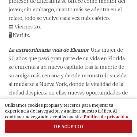
profesor de Literatura se ofrece como mentor del
joven; sin embargo, cuanto más se adentra en el
relato, todo se vuelve cada vez más caótico.
📅 Viernes 26.
🖥️ Netflix.
La extraordinaria vida de Eleanor
. Una mujer de
90 años que pasó gran parte de su vida en Florida
se enfrenta a un nuevo capítulo tras la muerte de
su amiga más cercana y decide reconstruir su vida
al mudarse a Nueva York, donde la vitalidad de la
ciudad despierta en ellas nuevas oportunidades de
conexión.
Utilizamos cookies propias y terceros para mejorar tu
📅 Viernes 26.
experiencia de navegación y analizar nuestro tráfico. Al
continuar navegando, aceptás nuestra
Política de privacidad
.
🖥️ HBO Max.
DE ACUERDO
La mitad que falta
. Dos jóvenes que perdieron a