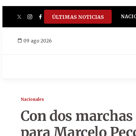
NACI
ÚLTIMAS NOTICIAS
twitter
instagram
facebook
tiktok
youtube
spotify
09 ago 2026
Nacionales
Con dos marchas e
para Marcelo Pecc