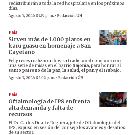
redistribuirán a toda la red hospitalaria en los próximos
días.
·
Agosto 7, 2026 05:19 p. m.
Redacción ÚH
País
Sirven más de 1.000 platos en
karu guasu en homenaje a San
Cayetano
Feligreses realizaron hoy su tradicional comilona con
una serie de misas en el barrio
Sajonia
, para honrar al
santo patrono de la paz, la salud, el pan y el trabajo.
·
Agosto 7, 2026 04:02 p. m.
Redacción ÚH
País
Oftalmología de IPS enfrenta
alta demanda y falta de
recursos
El Dr. Carlos Duarte Reguera, jefe de Oftalmología del
IPS, expuso en sesión del consejo los avances y desafíos
de su sector.