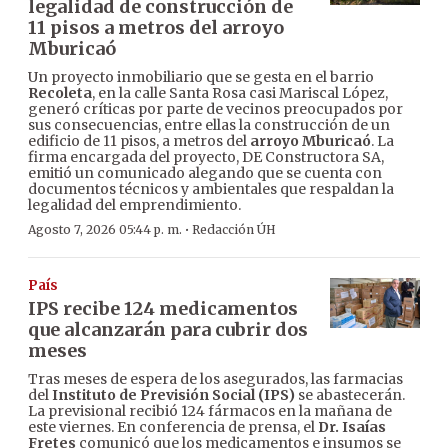
legalidad de construcción de
11 pisos a metros del arroyo
Mburicaó
Un proyecto inmobiliario que se gesta en el barrio
Recoleta
, en la calle Santa Rosa casi Mariscal López,
generó críticas por parte de vecinos preocupados por
sus consecuencias, entre ellas la construcción de un
edificio de 11 pisos, a metros del
arroyo Mburicaó
. La
firma encargada del proyecto, DE Constructora SA,
emitió un comunicado alegando que se cuenta con
documentos técnicos y ambientales que respaldan la
legalidad del emprendimiento.
·
Agosto 7, 2026 05:44 p. m.
Redacción ÚH
País
IPS recibe 124 medicamentos
que alcanzarán para cubrir dos
meses
Tras meses de espera de los asegurados, las farmacias
del
Instituto de Previsión Social (IPS)
se abastecerán.
La previsional recibió 124 fármacos en la mañana de
este viernes. En conferencia de prensa, el
Dr. Isaías
Fretes
comunicó que los medicamentos e insumos se