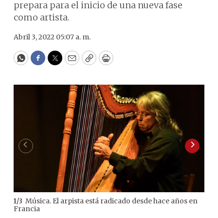
prepara para el inicio de una nueva fase
como artista.
Abril 3, 2022 05:07 a. m.
WhatsApp
Facebook
Twitter
Email
Copy
Print
Música. El arpista está radicado desde hace años en
1
/
3
2
/
3
Francia
la c