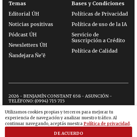
Temas
Bases y Condiciones
Editorial ÚH
Políticas de Privacidad
Noticias positivas
Política de uso de la IA
Pódcast ÚH
Servicio de
Suscripción a Crédito
Newsletters ÚH
Política de Calidad
Ñandejara Ñe’ẽ
2026 - BENJAMÍN CONSTANT 658 - ASUNCIÓN -
TELÉFONO:
(0994) 715 715
Utilizamos cookies propias y terceros para mejorar tu
experiencia de navegación y analizar nuestro tráfico. Al
twitter
instagram
facebook
tiktok
youtube
spotify
continuar navegando, aceptás nuestra
Política de privacidad
.
DE ACUERDO