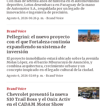
Con más de setenta años de historia en el automovilismo
deportivo, Lotus desembarca en Paraguay de la mano
de Automotor S.A., respaldada por un legado de
innovación e ingeniería de precisión.
·
Agosto 6, 2026 06:26 p. m.
Brand Voice
Brand Voice
Pellegrini: el nuevo proyecto
con el que Fortaleza continúa
expandiendo su sistema de
inversión
El proyecto inmobiliario estará ubicado sobre la avenida
Molas López, en el barrio Mburucuyá de Asunción, y
combina arquitectura, crecimiento urbano y un
concepto inspirado en el legado cultural de la ciudad.
·
Agosto 6, 2026 02:49 p. m.
Brand Voice
Brand Voice
Chevrolet presentó la nueva
S10 Trail Boss y el Onix Activ
en el CADAM Motor Show