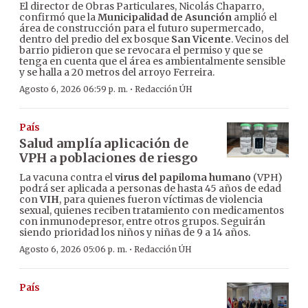
El director de Obras Particulares, Nicolás Chaparro,
confirmó que la
Municipalidad de Asunción
amplió el
área de construcción para el futuro supermercado,
dentro del predio del ex bosque
San Vicente
. Vecinos del
barrio pidieron que se revocara el permiso y que se
tenga en cuenta que el área es ambientalmente sensible
y se halla a 20 metros del arroyo Ferreira.
·
Agosto 6, 2026 06:59 p. m.
Redacción ÚH
País
Salud amplía aplicación de
VPH a poblaciones de riesgo
La vacuna contra el
virus del papiloma humano
(VPH)
podrá ser aplicada a personas de hasta 45 años de edad
con
VIH
, para quienes fueron víctimas de violencia
sexual, quienes reciben tratamiento con medicamentos
con inmunodepresor, entre otros grupos. Seguirán
siendo prioridad los niños y niñas de 9 a 14 años.
·
Agosto 6, 2026 05:06 p. m.
Redacción ÚH
País