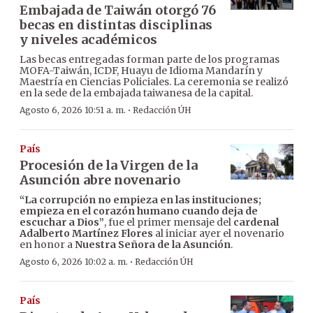
Embajada de Taiwán otorgó 76
becas en distintas disciplinas
y niveles académicos
Las becas entregadas forman parte de los programas
MOFA-Taiwán, ICDF, Huayu de Idioma Mandarín y
Maestría en Ciencias Policiales. La ceremonia se realizó
en la sede de la embajada taiwanesa de la capital.
·
Agosto 6, 2026 10:51 a. m.
Redacción ÚH
País
Procesión de la Virgen de la
Asunción abre novenario
“La corrupción no empieza en las instituciones;
empieza en el corazón humano cuando deja de
escuchar a Dios”
, fue el primer mensaje del
cardenal
Adalberto Martínez Flores
al iniciar ayer el novenario
en honor a
Nuestra Señora de la Asunción
.
·
Agosto 6, 2026 10:02 a. m.
Redacción ÚH
País