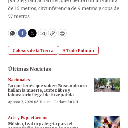
por Sieghard Schartner, que cuenta con una altura
de 16 metros, circunferencia de 9 metros y copa de
57 metros.
WhatsApp
Facebook
Twitter
Email
Copy
Print
Colosos de la Tierra
A Todo Pulmón
Últimas Noticias
Nacionales
Lo que tenés que saber: Buscando oro
hallan la muerte, Brítez libre y
laboratorio ilegal de tirzepatida
·
Agosto 7, 2026 06:31 a. m.
Redacción ÚH
Arte y Espectáculos
Música, teatro y alegría para el