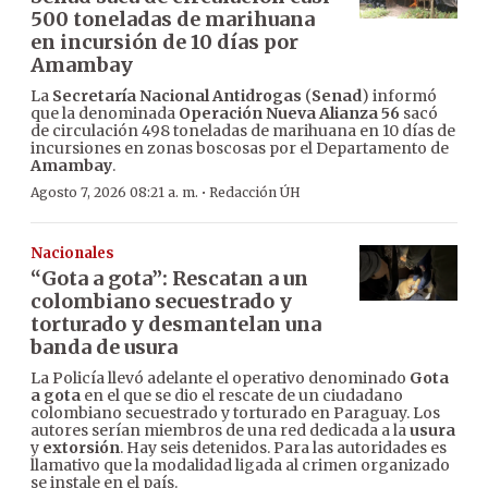
500 toneladas de marihuana
en incursión de 10 días por
Amambay
La
Secretaría Nacional Antidrogas
(
Senad
) informó
que la denominada
Operación Nueva Alianza 56
sacó
de circulación 498 toneladas de marihuana en 10 días de
incursiones en zonas boscosas por el Departamento de
Amambay
.
·
Agosto 7, 2026 08:21 a. m.
Redacción ÚH
Nacionales
“Gota a gota”: Rescatan a un
colombiano secuestrado y
torturado y desmantelan una
banda de usura
La Policía llevó adelante el operativo denominado
Gota
a gota
en el que se dio el rescate de un ciudadano
colombiano secuestrado y torturado en Paraguay. Los
autores serían miembros de una red dedicada a la
usura
y
extorsión
. Hay seis detenidos. Para las autoridades es
llamativo que la modalidad ligada al crimen organizado
se instale en el país.