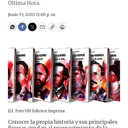
Última Hora.
Junio 15, 2020 11:00 p. m.
WhatsApp
Facebook
Twitter
Email
Copy
Print
Foto UH Edicion Impresa
1
/
2
2
/
2
Conocer la propia historia y sus principales
figuras ayudan al reconocimiento de la