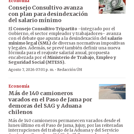
Economía
Consejo Consultivo avanza
con plan para desindexación
del salario mínimo
El
Consejo Consultivo Tripartito
–integrado por el
Gobierno, el sector empleador y trabajadores– avanza
con el debate que apunta a la desindexación del
salario
mínimo legal (SML)
de diversas normativas impositivas
y legales. Además, se prevé también definir una nueva
fórmula para el reajuste salarial anual, propuesta
encabezada por el
Ministerio de Trabajo, Empleo y
Seguridad Social (MTESS).
·
Agosto 7, 2026 07:01 p. m.
Redacción ÚH
Economía
Más de 140 camioneros
varados en el Paso de Jama por
demoras del SAG y Aduana
chilenos
Más de 140 camioneros permanecen varados desde el
lunes último en el Paso de Jama, Jujuy, por las reiteradas
interrupciones del trabajo de la Aduana y del Servicio