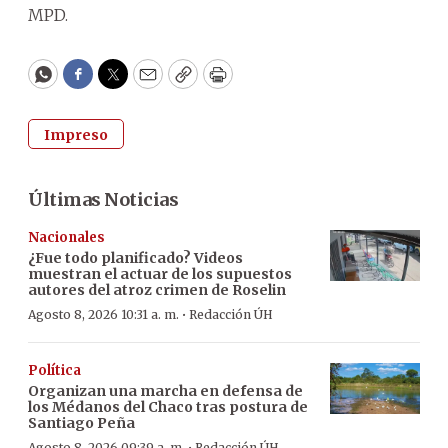
MPD.
WhatsApp
Facebook
Twitter
Email
Copy
Print
Impreso
Últimas Noticias
Nacionales
¿Fue todo planificado? Videos
muestran el actuar de los supuestos
autores del atroz crimen de Roselin
·
Agosto 8, 2026 10:31 a. m.
Redacción ÚH
Política
Organizan una marcha en defensa de
los Médanos del Chaco tras postura de
Santiago Peña
Agosto 8, 2026 09:39 a. m.
Redacción ÚH