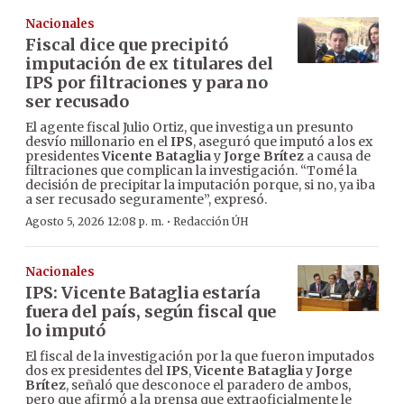
Nacionales
Fiscal dice que precipitó
imputación de ex titulares del
IPS por filtraciones y para no
ser recusado
El agente fiscal Julio Ortiz, que investiga un presunto
desvío millonario en el
IPS
, aseguró que imputó a los ex
presidentes
Vicente Bataglia
y
Jorge Brítez
a causa de
filtraciones que complican la investigación. “Tomé la
decisión de precipitar la imputación porque, si no, ya iba
a ser recusado seguramente”, expresó.
·
Agosto 5, 2026 12:08 p. m.
Redacción ÚH
Nacionales
IPS: Vicente Bataglia estaría
fuera del país, según fiscal que
lo imputó
El fiscal de la investigación por la que fueron imputados
dos ex presidentes del
IPS
,
Vicente Bataglia
y
Jorge
Brítez
, señaló que desconoce el paradero de ambos,
pero que afirmó a la prensa que extraoficialmente le