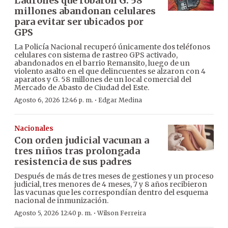
Ladrones que robaron G. 58
millones abandonan celulares
para evitar ser ubicados por
GPS
La Policía Nacional recuperó únicamente dos teléfonos
celulares con sistema de rastreo GPS activado,
abandonados en el barrio Remansito, luego de un
violento asalto en el que delincuentes se alzaron con 4
aparatos y G. 58 millones de un local comercial del
Mercado de Abasto de Ciudad del Este.
·
Agosto 6, 2026 12:46 p. m.
Edgar Medina
Nacionales
Con orden judicial vacunan a
tres niños tras prolongada
resistencia de sus padres
Después de más de tres meses de gestiones y un proceso
judicial, tres menores de 4 meses, 7 y 8 años recibieron
las vacunas que les correspondían dentro del esquema
nacional de inmunización.
·
Agosto 5, 2026 12:40 p. m.
Wilson Ferreira