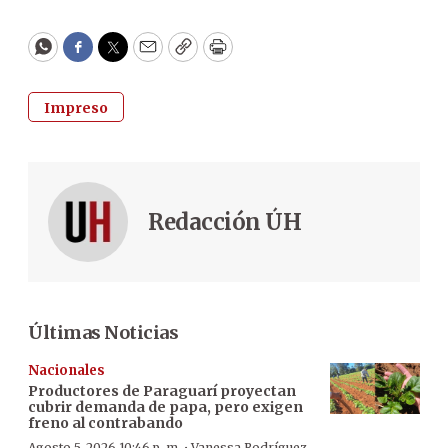
WhatsApp
Facebook
Twitter
Email
Copy
Print
Impreso
Redacción ÚH
Últimas Noticias
Nacionales
Productores de Paraguarí proyectan
cubrir demanda de papa, pero exigen
freno al contrabando
Agosto 5, 2026 10:46 p. m.
Vanessa Rodríguez