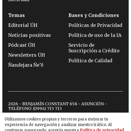
Temas
Bases y Condiciones
Editorial ÚH
Políticas de Privacidad
Noticias positivas
Política de uso de la IA
Pódcast ÚH
Servicio de
Suscripción a Crédito
Newsletters ÚH
Política de Calidad
Ñandejara Ñe’ẽ
2026 - BENJAMÍN CONSTANT 658 - ASUNCIÓN -
TELÉFONO:
(0994) 715 715
Utilizamos cookies propias y terceros para mejorar tu
experiencia de navegación y analizar nuestro tráfico. Al
twitter
instagram
facebook
tiktok
youtube
spotify
continuar navegando, aceptás nuestra
Política de privacidad
.