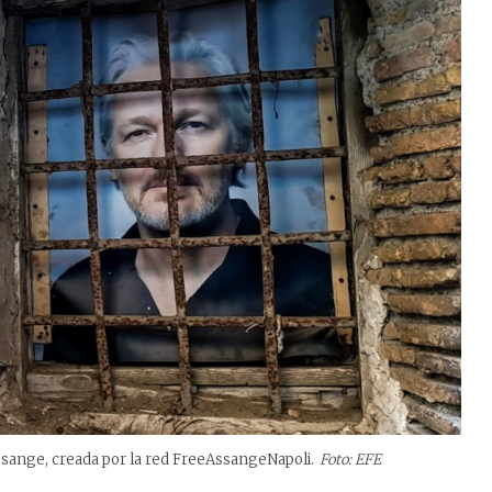
Assange, creada por la red FreeAssangeNapoli.
Foto: EFE