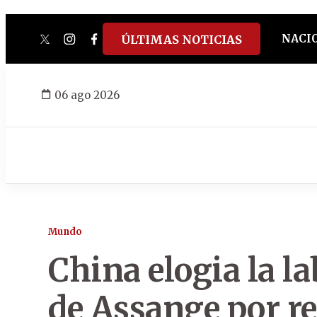
NACI
ÚLTIMAS NOTICIAS
twitter
instagram
facebook
tiktok
youtube
spotify
06 ago 2026
Mundo
China elogia la l
de Assange por re