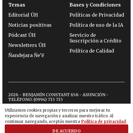
Temas
Bases y Condiciones
Editorial ÚH
Políticas de Privacidad
Noticias positivas
Política de uso de la IA
Pódcast ÚH
Servicio de
Suscripción a Crédito
Newsletters ÚH
Política de Calidad
Ñandejara Ñe’ẽ
2026 - BENJAMÍN CONSTANT 658 - ASUNCIÓN -
TELÉFONO:
(0994) 715 715
Utilizamos cookies propias y terceros para mejorar tu
experiencia de navegación y analizar nuestro tráfico. Al
twitter
instagram
facebook
tiktok
youtube
spotify
continuar navegando, aceptás nuestra
Política de privacidad
.
DE ACUERDO