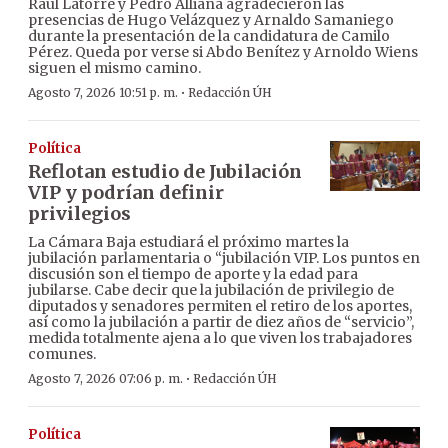
Raúl Latorre y Pedro Alliana agradecieron las
presencias de Hugo Velázquez y Arnaldo Samaniego
durante la presentación de la candidatura de Camilo
Pérez. Queda por verse si Abdo Benítez y Arnoldo Wiens
siguen el mismo camino.
·
Agosto 7, 2026 10:51 p. m.
Redacción ÚH
Política
Reflotan estudio de Jubilación
VIP y podrían definir
privilegios
La Cámara Baja estudiará el próximo martes la
jubilación parlamentaria o “jubilación VIP. Los puntos en
discusión son el tiempo de aporte y la edad para
jubilarse. Cabe decir que la jubilación de privilegio de
diputados y senadores permiten el retiro de los aportes,
así como la jubilación a partir de diez años de “servicio”,
medida totalmente ajena a lo que viven los trabajadores
comunes.
·
Agosto 7, 2026 07:06 p. m.
Redacción ÚH
Política