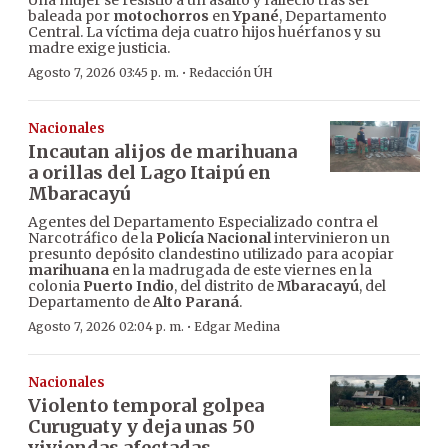
Una mujer se resistió a un asalto y falleció tras ser
baleada por
motochorros
en
Ypané
, Departamento
Central. La víctima deja cuatro hijos huérfanos y su
madre exige justicia.
·
Agosto 7, 2026 03:45 p. m.
Redacción ÚH
Nacionales
Incautan alijos de marihuana
a orillas del Lago Itaipú en
Mbaracayú
Agentes del Departamento Especializado contra el
Narcotráfico de la
Policía Nacional
intervinieron un
presunto depósito clandestino utilizado para acopiar
marihuana
en la madrugada de este viernes en la
colonia
Puerto Indio
, del distrito de
Mbaracayú
, del
Departamento de
Alto Paraná
.
·
Agosto 7, 2026 02:04 p. m.
Edgar Medina
Nacionales
Violento temporal golpea
Curuguaty y deja unas 50
viviendas afectadas