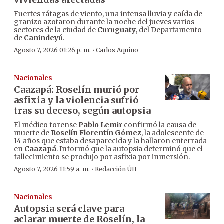
Fuertes ráfagas de viento, una intensa lluvia y caída de
granizo azotaron durante la noche del jueves varios
sectores de la ciudad de
Curuguaty
, del Departamento
de
Canindeyú
.
·
Agosto 7, 2026 01:26 p. m.
Carlos Aquino
Nacionales
Caazapá: Roselín murió por
asfixia y la violencia sufrió
tras su deceso, según autopsia
El médico forense
Pablo Lemir
confirmó la causa de
muerte de
Roselín Florentín Gómez
, la adolescente de
14 años que estaba desaparecida y la hallaron enterrada
en
Caazapá
. Informó que la autopsia determinó que el
fallecimiento se produjo por asfixia por inmersión.
·
Agosto 7, 2026 11:59 a. m.
Redacción ÚH
Nacionales
Autopsia será clave para
aclarar muerte de Roselín, la