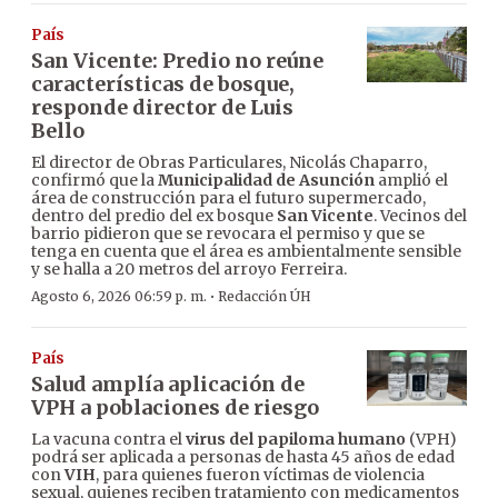
País
San Vicente: Predio no reúne
características de bosque,
responde director de Luis
Bello
El director de Obras Particulares, Nicolás Chaparro,
confirmó que la
Municipalidad de Asunción
amplió el
área de construcción para el futuro supermercado,
dentro del predio del ex bosque
San Vicente
. Vecinos del
barrio pidieron que se revocara el permiso y que se
tenga en cuenta que el área es ambientalmente sensible
y se halla a 20 metros del arroyo Ferreira.
·
Agosto 6, 2026 06:59 p. m.
Redacción ÚH
País
Salud amplía aplicación de
VPH a poblaciones de riesgo
La vacuna contra el
virus del papiloma humano
(VPH)
podrá ser aplicada a personas de hasta 45 años de edad
con
VIH
, para quienes fueron víctimas de violencia
sexual, quienes reciben tratamiento con medicamentos