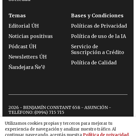
Temas
Bases y Condiciones
Editorial ÚH
Políticas de Privacidad
Noticias positivas
Política de uso de la IA
Pódcast ÚH
Servicio de
Suscripción a Crédito
Newsletters ÚH
Política de Calidad
Ñandejara Ñe’ẽ
2026 - BENJAMÍN CONSTANT 658 - ASUNCIÓN -
TELÉFONO:
(0994) 715 715
Utilizamos cookies propias y terceros para mejorar tu
experiencia de navegación y analizar nuestro tráfico. Al
twitter
instagram
facebook
tiktok
youtube
spotify
continuar navegando, aceptás nuestra
Política de privacidad
.