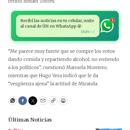
refirió Ismael Torres.
Recibí las noticias en tu celular, unite
1
al canal de ÚH en WhatsApp 🤩
✓✓
13:25
“Me parece muy fuerte que se compre los votos
dando comida y repartiendo alcohol, no entiendo
a los políticos”, cuestionó Manuela Montero;
mientras que Hugo Vera indicó que le da
“vergüenza ajena” la actitud de Miranda.
WhatsApp
Facebook
Twitter
Email
Copy
Print
Últimas Noticias