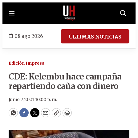
Menú
Mostrar
búsqued
08 ago 2026
ÚLTIMAS NOTICIAS
Edición Impresa
CDE: Kelembu hace campaña
repartiendo caña con dinero
Junio 7, 2021 10:00 p. m.
WhatsApp
Facebook
Twitter
Email
Copy
Print