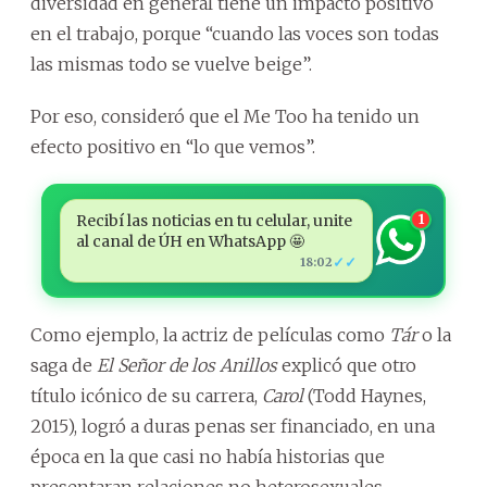
diversidad en general tiene un impacto positivo
en el trabajo, porque “cuando las voces son todas
las mismas todo se vuelve beige”.
Por eso, consideró que el Me Too ha tenido un
efecto positivo en “lo que vemos”.
Recibí las noticias en tu celular, unite
1
al canal de ÚH en WhatsApp 🤩
✓✓
18:02
Como ejemplo, la actriz de películas como
Tár
o la
saga de
El Señor de los Anillos
explicó que otro
título icónico de su carrera,
Carol
(Todd Haynes,
2015), logró a duras penas ser financiado, en una
época en la que casi no había historias que
presentaran relaciones no heterosexuales.