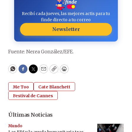
Recibí cada jueves, las mejores actis para tu
finde directo a tu correo
Newsletter
Fuente: Nerea González/EFE.
WhatsApp
Facebook
Twitter
Email
Copy
Print
Me Too
Cate Blanchett
Festival de Cannes
Últimas Noticias
Mundo
Las FDI y la ayuda humanitaria tras