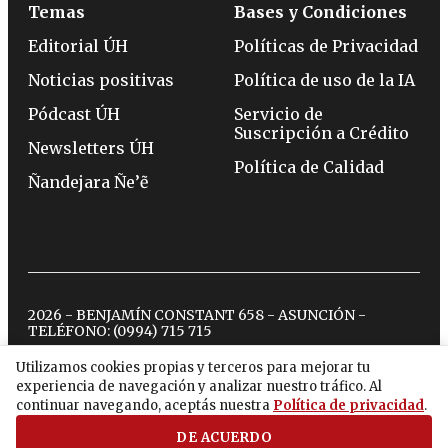
Temas
Bases y Condiciones
Editorial ÚH
Políticas de Privacidad
Noticias positivas
Política de uso de la IA
Pódcast ÚH
Servicio de
Suscripción a Crédito
Newsletters ÚH
Política de Calidad
Ñandejara Ñe’ẽ
2026 - BENJAMÍN CONSTANT 658 - ASUNCIÓN -
TELÉFONO:
(0994) 715 715
Utilizamos cookies propias y terceros para mejorar tu
experiencia de navegación y analizar nuestro tráfico. Al
twitter
instagram
facebook
tiktok
youtube
spotify
continuar navegando, aceptás nuestra
Política de privacidad
.
DE ACUERDO