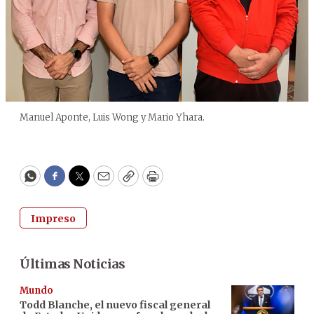
Manuel Aponte, Luis Wong y Mario Yhara.
WhatsApp
Facebook
Twitter
Email
Copy
Print
Impreso
Últimas Noticias
Mundo
Todd Blanche, el nuevo fiscal general