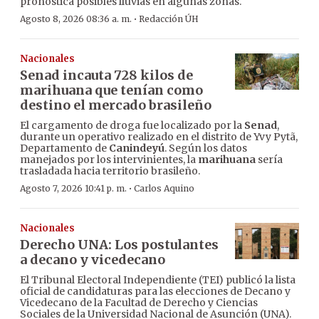
pronostica posibles lluvias en algunas zonas.
·
Agosto 8, 2026 08:36 a. m.
Redacción ÚH
Nacionales
Senad incauta 728 kilos de
marihuana que tenían como
destino el mercado brasileño
El cargamento de droga fue localizado por la
Senad
,
durante un operativo realizado en el distrito de Yvy Pytã,
Departamento de
Canindeyú
. Según los datos
manejados por los intervinientes, la
marihuana
sería
trasladada hacia territorio brasileño.
·
Agosto 7, 2026 10:41 p. m.
Carlos Aquino
Nacionales
Derecho UNA: Los postulantes
a decano y vicedecano
El Tribunal Electoral Independiente (TEI) publicó la lista
oficial de candidaturas para las elecciones de Decano y
Vicedecano de la Facultad de Derecho y Ciencias
Sociales de la Universidad Nacional de Asunción (UNA).