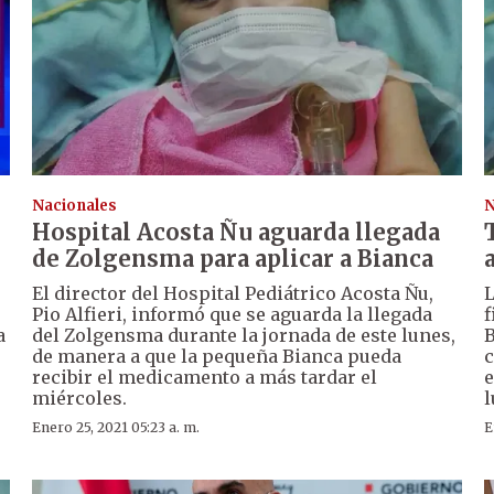
Nacionales
N
Hospital Acosta Ñu aguarda llegada
de Zolgensma para aplicar a Bianca
El director del Hospital Pediátrico Acosta Ñu,
L
Pio Alfieri, informó que se aguarda la llegada
f
a
del Zolgensma durante la jornada de este lunes,
B
de manera a que la pequeña Bianca pueda
c
recibir el medicamento a más tardar el
e
miércoles.
l
Enero 25, 2021 05:23 a. m.
E