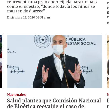
representa una gran encrucijada para un país
c
como el nuestro, “donde todavía los niños se
c
mueren de diarrea”.
e
m
c
Diciembre 12, 2020 09:31 a. m.
D
Nacionales
N
Salud plantea que Comisión Nacional
de Bioética reevalúe el caso de