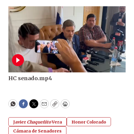
HC senado.mp4
WhatsApp
Facebook
Twitter
Email
Copy
Print
Javier
Chaqueñito
Vera
Honor Colorado
Cámara de Senadores