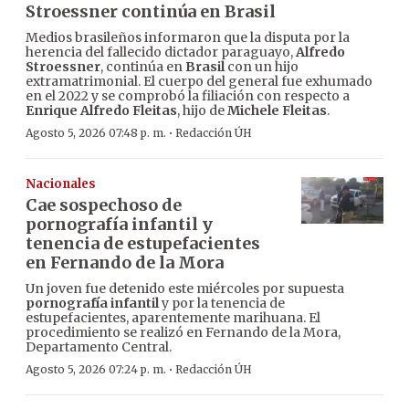
Stroessner continúa en Brasil
Medios brasileños informaron que la disputa por la
herencia del fallecido dictador paraguayo,
Alfredo
Stroessner
, continúa en
Brasil
con un hijo
extramatrimonial. El cuerpo del general fue exhumado
en el 2022 y se comprobó la filiación con respecto a
Enrique Alfredo Fleitas
, hijo de
Michele Fleitas
.
·
Agosto 5, 2026 07:48 p. m.
Redacción ÚH
Nacionales
Cae sospechoso de
pornografía infantil y
tenencia de estupefacientes
en Fernando de la Mora
Un joven fue detenido este miércoles por supuesta
pornografía infantil
y por la tenencia de
estupefacientes, aparentemente marihuana. El
procedimiento se realizó en Fernando de la Mora,
Departamento Central.
·
Agosto 5, 2026 07:24 p. m.
Redacción ÚH