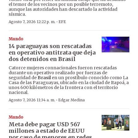
el temor de los vecinos por un posible terremoto,
aunque las autoridades han descartado la actividad
sísmica.
·
Agosto 7, 2026 12:22 p. m.
EFE
Mundo
14 paraguayas son rescatadas
en operativo antitrata que deja
dos detenidos en Brasil
Catorce mujeres connacionales fueron rescatadas
durante un operativo realizado por fuerzas de
seguridad de
Brasil
en un prostíbulo conocido como La
Casa de las Paraguayas, ubicado en la ciudad de Itapoá, a
unos 600 kilómetros de la frontera con el territorio
nacional.
·
Agosto 7, 2026 11:34 a. m.
Edgar Medina
Mundo
Meta debe pagar USD 567
millones a estado de EEUU
por caso de menores en redes