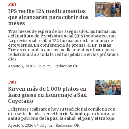
País
IPS recibe 124 medicamentos
que alcanzarán para cubrir dos
meses
Tras meses de espera de los asegurados, las farmacias
del
Instituto de Previsión Social (IPS)
se abastecerán.
La previsional recibió 124 fármacos en la mañana de
este viernes. En conferencia de prensa, el
Dr. Isaías
Fretes
comunicó que los medicamentos e insumos se
redistribuirán a toda la red hospitalaria en los próximos
días.
·
Agosto 7, 2026 05:19 p. m.
Redacción ÚH
País
Sirven más de 1.000 platos en
karu guasu en homenaje a San
Cayetano
Feligreses realizaron hoy su tradicional comilona con
una serie de misas en el barrio
Sajonia
, para honrar al
santo patrono de la paz, la salud, el pan y el trabajo.
·
Agosto 7, 2026 04:02 p. m.
Redacción ÚH