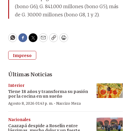
(bono G6), G. 841.000 millones (bono G5), más
de G. 30.000 millones (bono G8, 1 y 2).
WhatsApp
Facebook
Twitter
Email
Copy
Print
Impreso
Últimas Noticias
Interior
Tiene 18 años y transforma su pasión
por la cocina en un sueño
·
Agosto 8, 2026 01:43 p. m.
Narcizo Meza
Nacionales
Caazapá despide a Roselín entre
lágrimas, mucho dolor y un fuerte