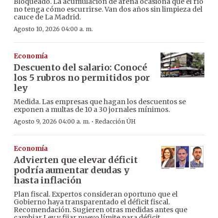
Bloqueado. La acumulación de arena ocasiona que el río
no tenga cómo escurrirse. Van dos años sin limpieza del
cauce de La Madrid.
Agosto 10, 2026 04:00 a. m.
Economía
Descuento del salario: Conocé
los 5 rubros no permitidos por
ley
Medida. Las empresas que hagan los descuentos se
exponen a multas de 10 a 30 jornales mínimos.
·
Agosto 9, 2026 04:00 a. m.
Redacción ÚH
Economía
Advierten que elevar déficit
podría aumentar deudas y
hasta inflación
Plan fiscal. Expertos consideran oportuno que el
Gobierno haya transparentado el déficit fiscal.
Recomendación. Sugieren otras medidas antes que
cambiar Ley y fijar nuevo límite para déficit.