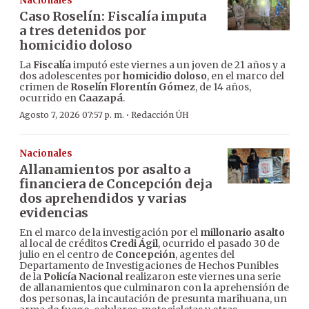
Nacionales
Caso Roselín: Fiscalía imputa
a tres detenidos por
homicidio doloso
La
Fiscalía
imputó este viernes a un joven de 21 años y a
dos adolescentes por
homicidio doloso
, en el marco del
crimen de
Roselín Florentín Gómez
, de 14 años,
ocurrido en
Caazapá
.
·
Agosto 7, 2026 07:57 p. m.
Redacción ÚH
Nacionales
Allanamientos por asalto a
financiera de Concepción deja
dos aprehendidos y varias
evidencias
En el marco de la investigación por el
millonario asalto
al local de créditos
Credi Ágil
, ocurrido el pasado 30 de
julio en el centro de
Concepción
, agentes del
Departamento de Investigaciones de Hechos Punibles
de la
Policía Nacional
realizaron este viernes una serie
de allanamientos que culminaron con la aprehensión de
dos personas, la incautación de presunta marihuana, un