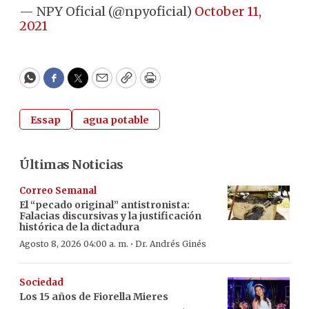
— NPY Oficial (@npyoficial)
October 11,
2021
WhatsApp
Facebook
Twitter
Email
Copy
Print
Essap
agua potable
Últimas Noticias
Correo Semanal
El “pecado original” antistronista:
Falacias discursivas y la justificación
histórica de la dictadura
·
Agosto 8, 2026 04:00 a. m.
Dr. Andrés Ginés
Sociedad
Los 15 años de Fiorella Mieres