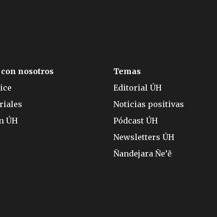
 con nosotros
Temas
ice
Editorial ÚH
riales
Noticias positivas
ón ÚH
Pódcast ÚH
Newsletters ÚH
Ñandejara Ñe’ẽ