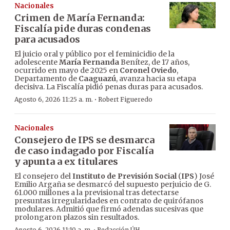
Nacionales
Crimen de María Fernanda:
Fiscalía pide duras condenas
para acusados
El juicio oral y público por el feminicidio de la
adolescente
María Fernanda
Benítez, de 17 años,
ocurrido en mayo de 2025 en
Coronel Oviedo
,
Departamento de
Caaguazú
, avanza hacia su etapa
decisiva. La Fiscalía pidió penas duras para acusados.
·
Agosto 6, 2026 11:25 a. m.
Robert Figueredo
Nacionales
Consejero de IPS se desmarca
de caso indagado por Fiscalía
y apunta a ex titulares
El consejero del
Instituto de Previsión Social
(
IPS
) José
Emilio Argaña se desmarcó del supuesto perjuicio de G.
61.000 millones a la previsional tras detectarse
presuntas irregularidades en contrato de quirófanos
modulares. Admitió que firmó adendas sucesivas que
prolongaron plazos sin resultados.
Agosto 6, 2026 11:10 a. m.
Redacción ÚH