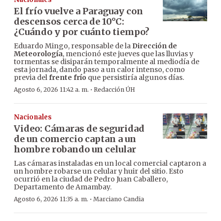
El frío vuelve a Paraguay con
descensos cerca de 10°C:
¿Cuándo y por cuánto tiempo?
Eduardo Mingo, responsable de la
Dirección de
Meteorología
, mencionó este jueves que las lluvias y
tormentas se disiparán temporalmente al mediodía de
esta jornada, dando paso a un calor intenso, como
previa del
frente frío
que persistiría algunos días.
·
Agosto 6, 2026 11:42 a. m.
Redacción ÚH
Nacionales
Video: Cámaras de seguridad
de un comercio captan a un
hombre robando un celular
Las cámaras instaladas en un local comercial captaron a
un hombre robarse un celular y huir del sitio. Esto
ocurrió en la ciudad de Pedro Juan Caballero,
Departamento de Amambay.
·
Agosto 6, 2026 11:35 a. m.
Marciano Candia