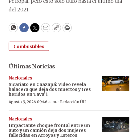
Petropar, pero esto solo duró hasta el último día
del 2021.
WhatsApp
Facebook
Twitter
Email
Copy
Print
Combustibles
Últimas Noticias
Nacionales
Sicariato en Caazapá: Video revela
balacera que deja dos muertos y tres
heridos en Tava’ i
·
Agosto 9, 2026 09:46 a. m.
Redacción ÚH
Nacionales
Impactante choque frontal entre un
auto y un camión deja dos mujeres
fallecidas en Arroyos y Esteros