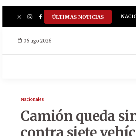
NACI
ÚLTIMAS NOTICIAS
twitter
instagram
facebook
tiktok
youtube
spotify
06 ago 2026
Nacionales
Camión queda sin
contra siete vehí