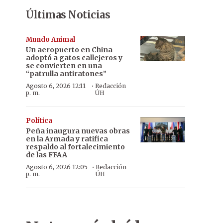
Últimas Noticias
Mundo Animal
Un aeropuerto en China
adoptó a gatos callejeros y
se convierten en una
“patrulla antiratones”
·
Agosto 6, 2026 12:11
Redacción
p. m.
ÚH
Política
Peña inaugura nuevas obras
en la Armada y ratifica
respaldo al fortalecimiento
de las FFAA
·
Agosto 6, 2026 12:05
Redacción
p. m.
ÚH