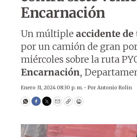
Encarnación
Un múltiple
accidente de 
por un camión de gran por
miércoles sobre la ruta PY0
Encarnación
, Departame
Enero 31, 2024 08:30 p. m. •
Por
Antonio Rolin
WhatsApp
Facebook
Twitter
Email
Copy
Print