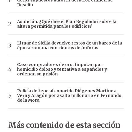
de los supuestos autores del atroz crimen de
Roselin
Asunción: ¿Qué dice el Plan Regulador sobre la
altura permitida para los edificios?
El mar de Sicilia devuelve restos de un barco de la
época romana con cientos de ánforas
Caso compradores de oro: Imputan por
homicidio doloso y tentativa a españoles y
ordenan su prisión
Policía detiene al conocido Diógenes Martínez
Vera y Aragón por asalto millonario en Fernando
de la Mora
Más contenido de esta sección