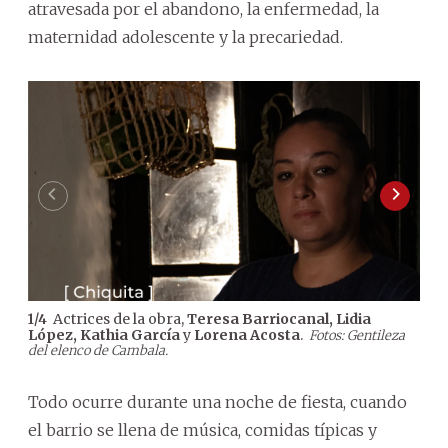
atravesada por el abandono, la enfermedad, la
maternidad adolescente y la precariedad.
Actrices de la obra,
Teresa Barriocanal, Lidia
1
/
4
2
/
4
López, Kathia García
y
Lorena Acosta
.
Lóp
Fotos: Gentileza
del elenco de Cambala.
del 
Todo ocurre durante una noche de fiesta, cuando
el barrio se llena de música, comidas típicas y