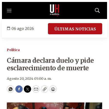
Menú
Mostrar
búsqued
06 ago 2026
ÚLTIMAS NOTICIAS
Política
Cámara declara duelo y pide
esclarecimiento de muerte
Agosto 20, 2024 05:00 a. m.
WhatsApp
Facebook
Twitter
Email
Copy
Print